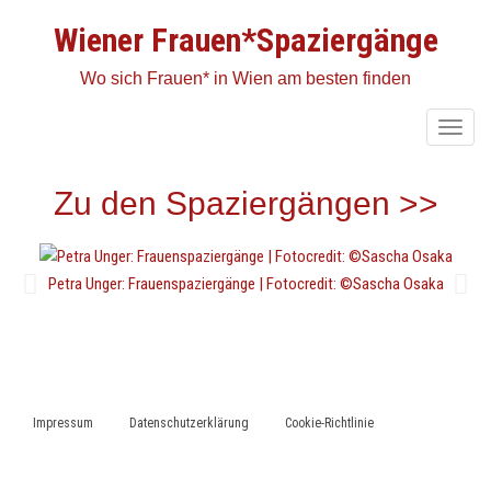
Wiener Frauen*Spaziergänge
Wo sich Frauen* in Wien am besten finden
T
o
g
Zu den Spaziergängen >>
g
l
e
Petra Unger: Frauenspaziergänge | Fotocredit: ©Sascha Osaka
n
a
v
i
g
Impressum
Datenschutzerklärung
Cookie-Richtlinie
a
t
i