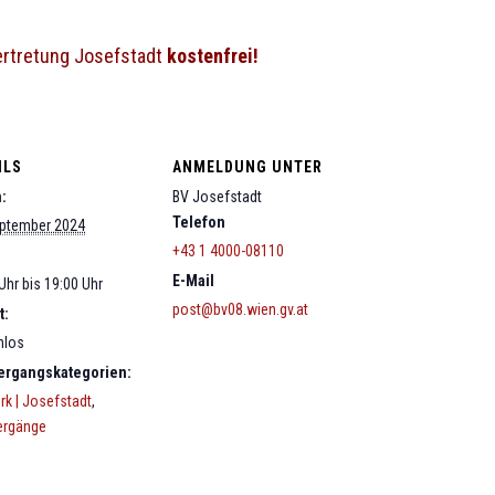
ertretung Josefstadt
kostenfrei!
ILS
ANMELDUNG UNTER
:
BV Josefstadt
Telefon
eptember 2024
+43 1 4000-08110
E-Mail
Uhr bis 19:00 Uhr
post@bv08.wien.gv.at
t:
nlos
ergangskategorien:
irk | Josefstadt
,
ergänge