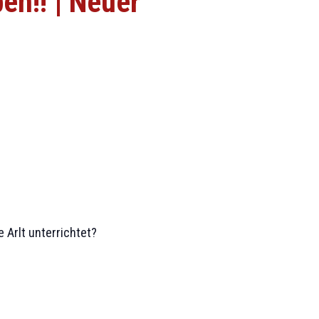
en!! | Neuer
 Arlt unterrichtet?
.