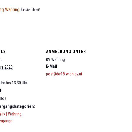
kostenfrei!
ng Währing
ILS
ANMELDUNG UNTER
:
BV Währing
E-Mail
ärz 2023
post@bv18.wien.gv.at
Uhr bis 13:30 Uhr
t:
nlos
ergangskategorien:
zirk | Währing
,
ergänge