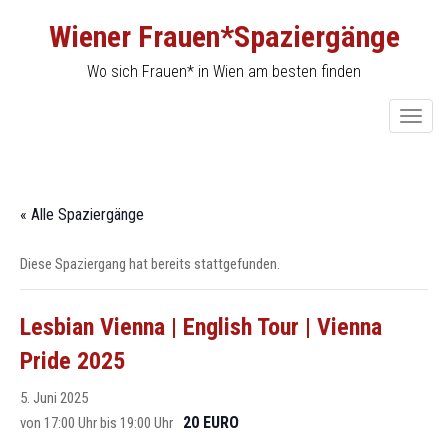
Skip
Wiener Frauen*Spaziergänge
to
content
Wo sich Frauen* in Wien am besten finden
T
o
g
g
« Alle Spaziergänge
l
e
Diese Spaziergang hat bereits stattgefunden.
n
a
v
Lesbian Vienna | English Tour | Vienna
i
Pride 2025
g
a
5. Juni 2025
t
20 EURO
von 17:00 Uhr
bis
19:00 Uhr
i