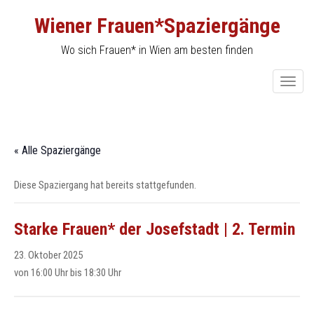
Skip
Wiener Frauen*Spaziergänge
to
content
Wo sich Frauen* in Wien am besten finden
T
o
g
g
« Alle Spaziergänge
l
e
Diese Spaziergang hat bereits stattgefunden.
n
a
v
Starke Frauen* der Josefstadt | 2. Termin
i
23. Oktober 2025
g
von 16:00 Uhr
bis
18:30 Uhr
a
t
i