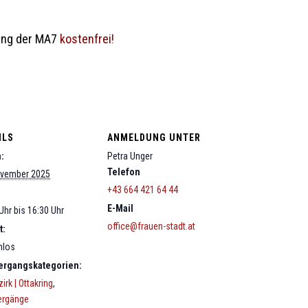
ung der MA7
kostenfrei!
ILS
ANMELDUNG UNTER
:
Petra Unger
Telefon
ovember 2025
+43 664 421 64 44
E-Mail
Uhr bis 16:30 Uhr
office@frauen-stadt.at
t:
nlos
ergangskategorien:
irk | Ottakring
,
ergänge