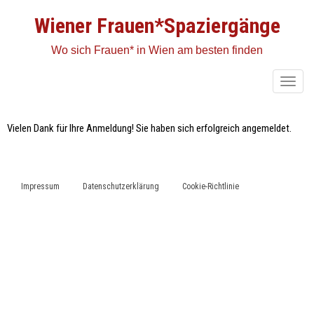
Wiener Frauen*Spaziergänge
Wo sich Frauen* in Wien am besten finden
T
o
g
Vielen Dank für Ihre Anmeldung! Sie haben sich erfolgreich angemeldet.
g
l
e
Impressum
Datenschutzerklärung
Cookie-Richtlinie
n
a
v
i
g
a
t
i