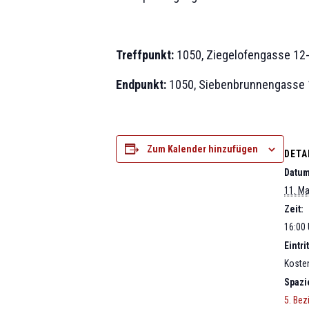
Treffpunkt:
1050, Ziegelofengasse 12-
Endpunkt:
1050, Siebenbrunnengasse 
Zum Kalender hinzufügen
DETA
Datum
11. Ma
Zeit:
16:00 
Eintrit
Koste
Spazi
5. Bez