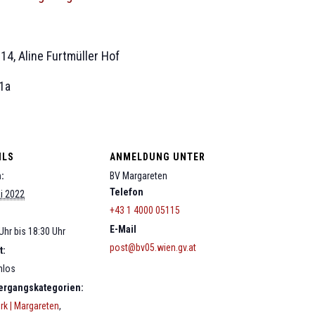
14, Aline Furtmüller Hof
1a
ILS
ANMELDUNG UNTER
:
BV Margareten
Telefon
i 2022
+43 1 4000 05115
E-Mail
Uhr bis 18:30 Uhr
post@bv05.wien.gv.at
t:
nlos
ergangskategorien:
irk | Margareten
,