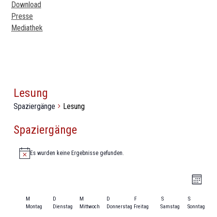
Download
Presse
Mediathek
Lesung
Spaziergänge
Lesung
Spaziergänge
Es wurden keine Ergebnisse gefunden.
Hinweis
Ansic
Spazi
Monat
Ansic
Navig
Navig
Kalender
M
D
M
D
F
S
S
Montag
Dienstag
Mittwoch
Donnerstag
Freitag
Samstag
Sonntag
von